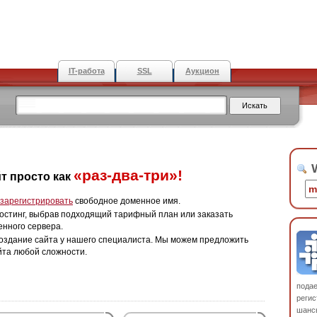
IT-работа
SSL
Аукцион
W
«раз-два-три»!
т просто как
зарегистрировать
свободное доменное имя.
остинг, выбрав подходящий тарифный план или заказать
енного сервера.
оздание сайта у нашего специалиста. Мы можем предложить
йта любой сложности.
пода
регис
шанс