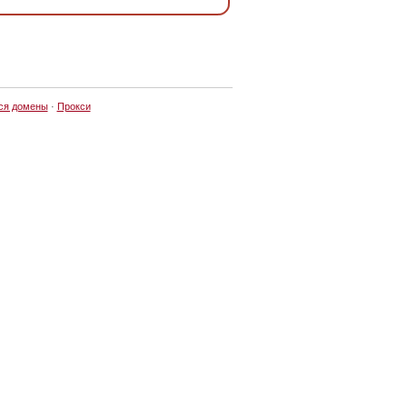
ся домены
·
Прокси