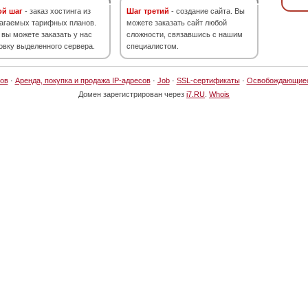
ой шаг
- заказ хостинга из
Шаг третий
- создание сайта. Вы
агаемых тарифных планов.
можете заказать сайт любой
 вы можете заказать у нас
сложности, связавшись с нашим
овку выделенного сервера.
специалистом.
ов
·
Аренда, покупка и продажа IP-адресов
·
Job
·
SSL-сертификаты
·
Освобождающие
Домен зарегистрирован через
i7.RU
.
Whois